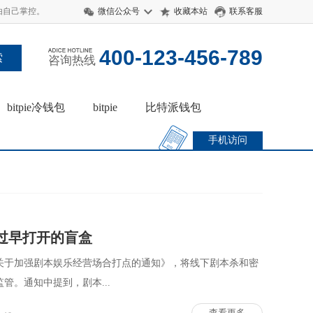
 由自己掌控。
微信公众号
收藏本站
联系客服
400-123-456-789
咨询热线
bitpie冷钱包
bitpie
比特派钱包
手机访问
过早打开的盲盒
关于加强剧本娱乐经营场合打点的通知》，将线下剧本杀和密
管。通知中提到，剧本...
查看更多