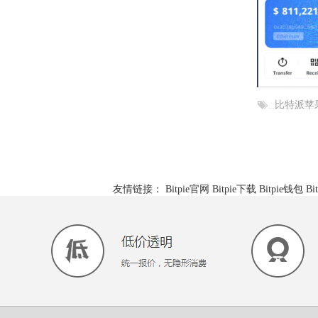
比特派苹
友情链接：
Bitpie官网
Bitpie下载
Bitpie钱包
B