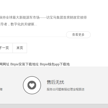
将保持全球最大新能源车市场——访宝马集团首席财政官彼得
导者，数字化的关键驱...
查看更多
下一页
末页
e官网网址
Bitpie安装下载地址
Bitpie钱包app下载地