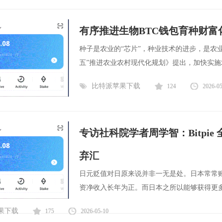
有序推进生物BTC钱包育种财富
种子是农业的“芯片”，种业技术的进步，是农
五”推进农业农村现代化规划》提出，加快实施农
比特派苹果下载
124
2026-0
专访社科院学者周学智：Bitpi
弃汇
日元贬值对日原来说并非一无是处。日本常常
资净收入长年为正。而日本之所以能够获得更多
果下载
175
2026-05-10