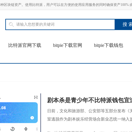
SDT 等多种区块链资产。使用比特派，用户可以在方便的使用应用服务的同时确保资产100%
比特派官网下载
bitpie下载官网
bitpie下载钱包
剧本杀是青少年不比特派钱包宜
日前，文化和旅游部、公安部等五部分发布《
室逃脱作为剧本娱乐经营场合新业态统一纳入监