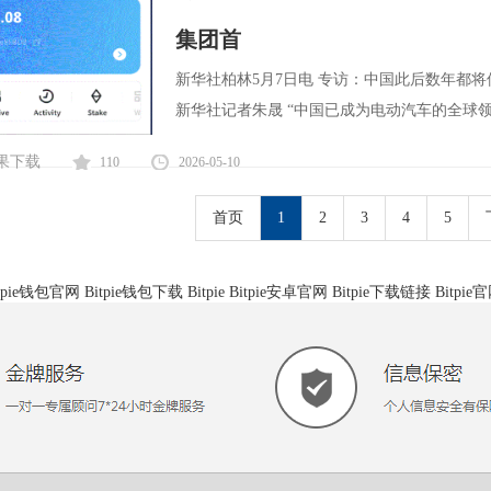
集团首
新华社柏林5月7日电 专访：中国此后数年都
新华社记者朱晟 “中国已成为电动汽车的全球领
果下载
110
2026-05-10
首页
1
2
3
4
5
itpie钱包官网
Bitpie钱包下载
Bitpie
Bitpie安卓官网
Bitpie下载链接
Bitpi