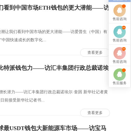
们看到中国市场ETH钱包的更大潜能——访
售前咨询
化浪潮让我们看到中国市场的更大潜能——访爱普生（中国）有
中国快速成长的数字化...
售前咨询
查看更多
售前咨询
比特派钱包力——访汇丰集团行政总裁诺埃
售后服务
久增长潜力——访汇丰集团行政总裁诺埃尔·奎因 新华社记者黄
日前接受新华社记者书...
查看更多
最USDT钱包大新能源车市场——访宝马