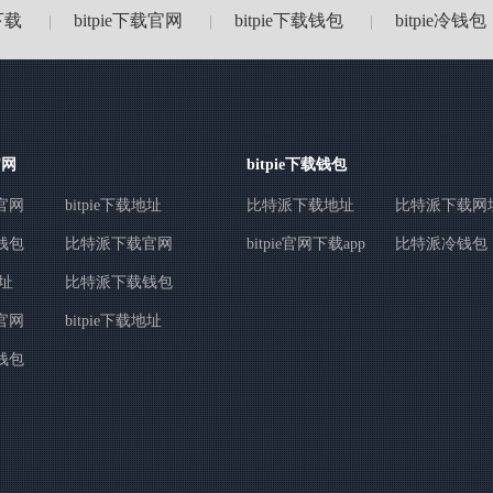
下载
bitpie下载官网
bitpie下载钱包
bitpie冷钱包
|
|
|
官网
bitpie下载钱包
官网
bitpie下载地址
比特派下载地址
比特派下载网
钱包
比特派下载官网
bitpie官网下载app
比特派冷钱包
地址
比特派下载钱包
官网
bitpie下载地址
钱包